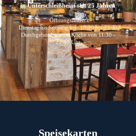
in
Unterschleißheim seit 25 Jahren
Öffnungszeiten:
Dienstag bis Sonntag von 10:30 bis 23:00
Durchgehend warme Küche von 11:30 -
22:00 Uhr
Speisekarten